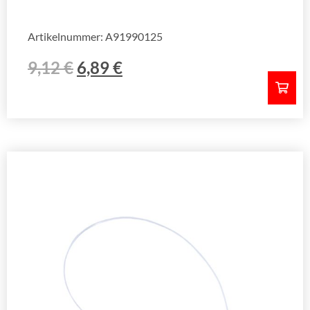
Artikelnummer: A91990125
9,12
€
6,89
€