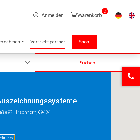
0
Anmelden
Warenkorb
ernehmen
Vertriebspartner
Shop
Suchen
Auszeichnungssysteme
aße 97 Hirschhorn, 69434
line.de