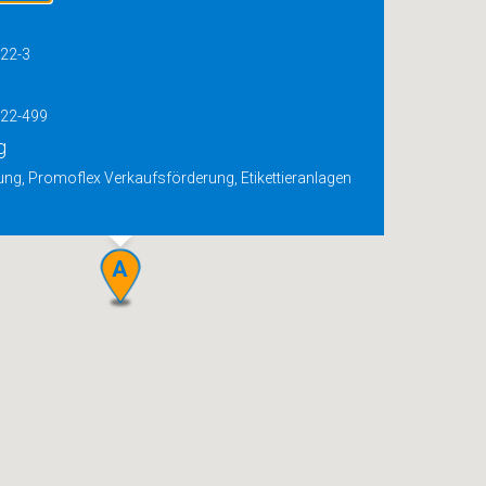
922-3
922-499
g
ng, Promoflex Verkaufsförderung, Etikettieranlagen
A