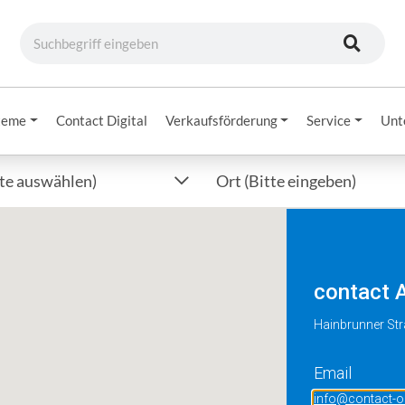
teme
Contact Digital
Verkaufsförderung
Service
Unt
tte auswählen)
Ort (Bitte eingeben)
contact 
Hainbrunner Str
Email
info@contact-on