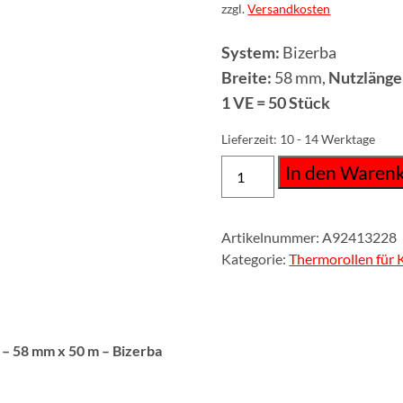
zzgl.
Versandkosten
System:
Bizerba
Breite:
58 mm,
Nutzlänge
1 VE = 50 Stück
Lieferzeit:
10 - 14 Werktage
In den Waren
Artikelnummer:
A92413228
Kategorie:
Thermorollen für
 – 58 mm x 50 m
– Bizerba