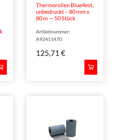
Thermorollen Blue4est,
unbedruckt – 80 mm x
80 m — 50 Stück
k
Artikelnummer:
A92411470
125,71
€