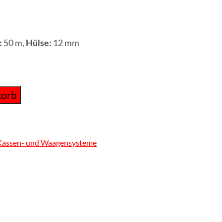
:
50 m,
Hülse:
12 mm
korb
 Kassen- und Waagensysteme