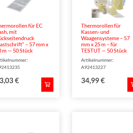
hermorollen für EC
Thermorollen für
sh, mit
Kassen- und
ückseitendruck
Waagensysteme – 57
astschrift“ – 57 mm x
mm x 25 m – für
0 m — 50 Stück
TESTUT — 50 Stück
tikelnummer:
Artikelnummer:
92413235
A92413227
3,03
€
34,99
€