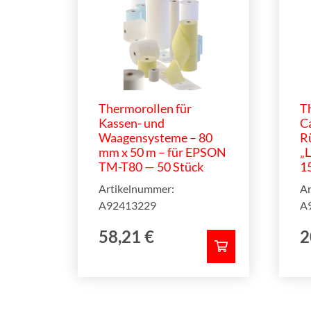
Thermorollen für
T
Kassen- und
Ca
Waagensysteme – 80
R
mm x 50 m – für EPSON
„L
TM-T80 — 50 Stück
1
Artikelnummer:
Ar
A92413229
A
58,21
€
2