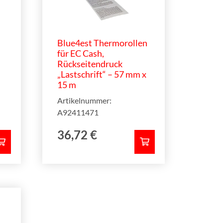
Blue4est Thermorollen
für EC Cash,
Rückseitendruck
„Lastschrift“ – 57 mm x
15 m
Artikelnummer:
A92411471
36,72
€