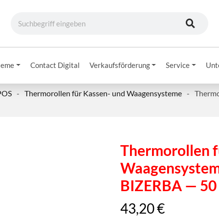
teme
Contact Digital
Verkaufsförderung
Service
Unt
 POS
-
Thermorollen für Kassen- und Waagensysteme
-
Thermo
Thermorollen f
Waagensysteme
BIZERBA — 50 
43,20
€