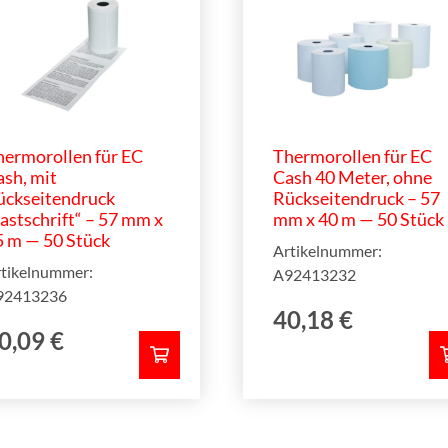
hermorollen für EC
Thermorollen für EC
sh, mit
Cash 40 Meter, ohne
ückseitendruck
Rückseitendruck – 57
astschrift“ – 57 mm x
mm x 40 m — 50 Stück
5 m — 50 Stück
Artikelnummer:
tikelnummer:
A92413232
92413236
40,18
€
0,09
€