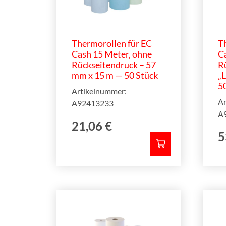
Thermorollen für EC
T
Cash 15 Meter, ohne
Ca
Rückseitendruck – 57
R
mm x 15 m — 50 Stück
„L
5
Artikelnummer:
Ar
A92413233
A
21,06
€
5