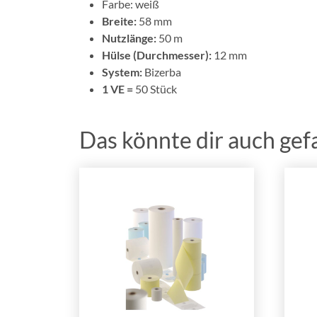
Farbe: weiß
Breite:
58 mm
Nutzlänge:
50 m
Hülse (Durchmesser):
12 mm
System:
Bizerba
1 VE =
50 Stück
Das könnte dir auch gef