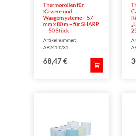
Thermorollen für
T
Kassen- und
Ca
Waagensysteme – 57
R
mm x 80 m – für SHARP
„L
— 50 Stück
2
Artikelnummer:
Ar
A92413231
A
68,47
€
3