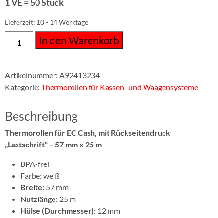
1 VE = 50 Stück
Lieferzeit:
10 - 14 Werktage
In den Warenkorb
Artikelnummer:
A92413234
Kategorie:
Thermorollen für Kassen- und Waagensysteme
Beschreibung
Thermorollen für EC Cash, mit Rückseitendruck
„Lastschrift“ – 57 mm x 25 m
BPA-frei
Farbe: weiß
Breite:
57 mm
Nutzlänge:
25 m
Hülse (Durchmesser):
12 mm