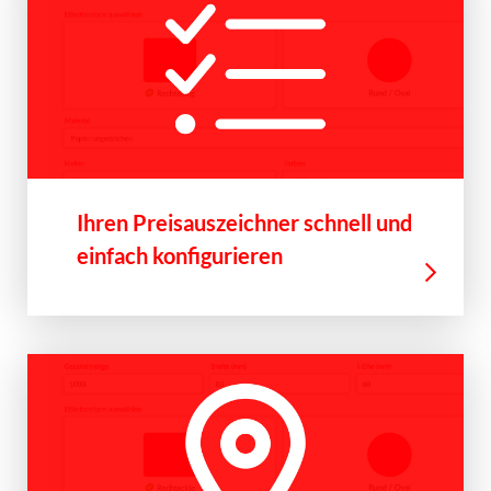
Ihren Preisauszeichner schnell und
einfach konfigurieren