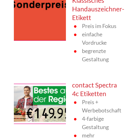
Klassisches
Handauszeichner-
Etikett
Preis im Fokus
einfache
Vordrucke
begrenzte
Gestaltung
contact Spectra
4c Etiketten
Preis +
Werbebotschaft
4-farbige
Gestaltung
mehr