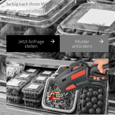
farbig nach Ihren Wünschen vorgedruckt und der
Preis anschließend wie gewohnt mit dem
Handauszeichner ergänzt – für mehr
Verkaufswirkung, ohne Ihren bestehenden Ablauf
zu ändern.
Jetzt Anfrage
Muster
stellen
anfordern