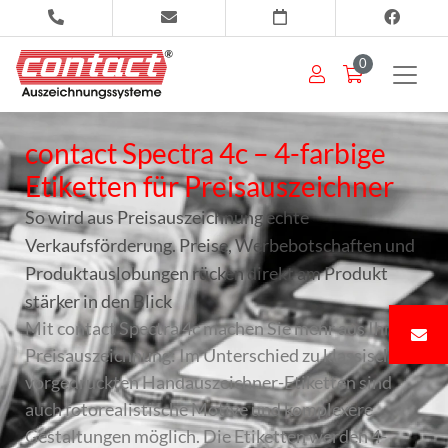
0
contact Spectra 4c – 4-farbige
Etiketten für Preisauszeichner
So wird aus Preisauszeichnung echte
Verkaufsförderung. Preise, Werbebotschaften und
Produktauslobungen rücken direkt am Produkt
stärker in den Blick
Mit contact Spectra 4c machen Sie mehr aus Ihrer
Preisauszeichnung: Im Unterschied zu klassisch
vorgedruckten Handauszeichner-Etiketten sind
auch fotorealistische Motive und komplexere
Gestaltungen möglich. Die Etiketten werden 4-