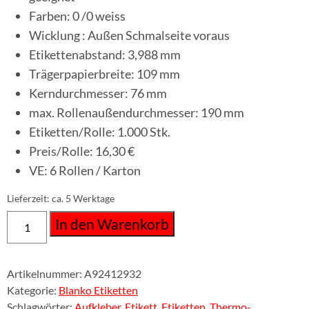
Farben: 0 /0 weiss
Wicklung : Außen Schmalseite voraus
Etikettenabstand: 3,988 mm
Trägerpapierbreite: 109 mm
Kerndurchmesser: 76 mm
max. Rollenaußendurchmesser: 190 mm
Etiketten/Rolle: 1.000 Stk.
Preis/Rolle: 16,30 €
VE: 6 Rollen / Karton
Lieferzeit:
ca. 5 Werktage
In den Warenkorb
Artikelnummer:
A92412932
Kategorie:
Blanko Etiketten
Schlagwörter:
Aufkleber
,
Etikett
,
Etiketten
,
Thermo-