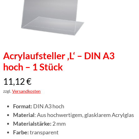
Acrylaufsteller ‚L‘ – DIN A3
hoch – 1 Stück
11,12
€
zzgl.
Versandkosten
Format:
DIN A3 hoch
Material
: Aus hochwertigem, glasklarem Acrylglas
Materialstärke:
2 mm
Farbe:
transparent