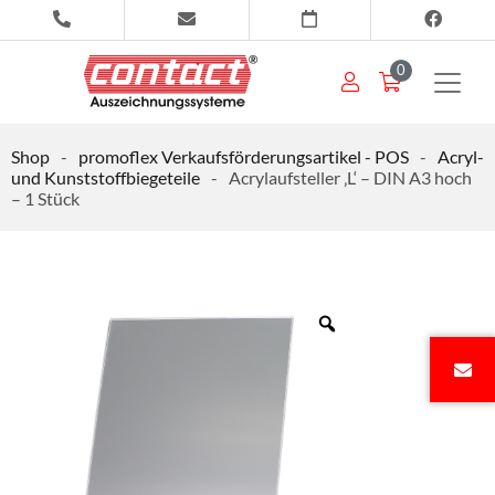
0
Shop
-
promoflex Verkaufsförderungsartikel - POS
-
Acryl-
und Kunststoffbiegeteile
-
Acrylaufsteller ‚L‘ – DIN A3 hoch
– 1 Stück