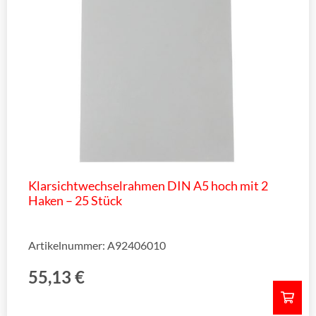
Klarsichtwechselrahmen DIN A5 hoch mit 2
Haken – 25 Stück
Artikelnummer: A92406010
55,13
€