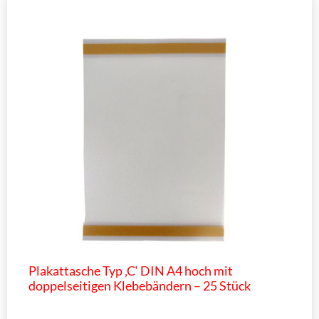
Plakattasche Typ ‚C‘ DIN A4 hoch mit
doppelseitigen Klebebändern – 25 Stück