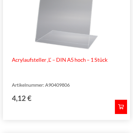
Acrylaufsteller ‚L‘ – DIN A5 hoch – 1 Stück
Artikelnummer: A90409806
4,12
€