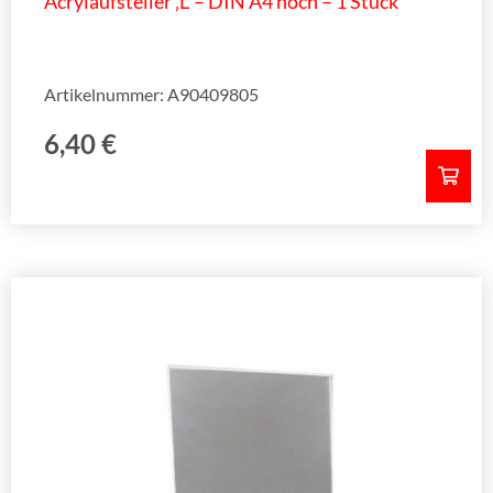
Acrylaufsteller ‚L‘ – DIN A4 hoch – 1 Stück
Artikelnummer: A90409805
6,40
€