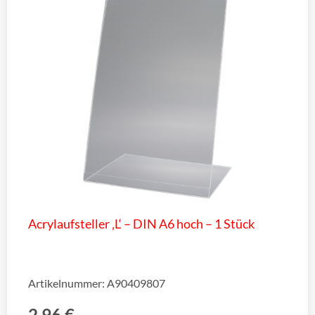
Acrylaufsteller ‚L‘ – DIN A6 hoch – 1 Stück
Artikelnummer: A90409807
2,96
€