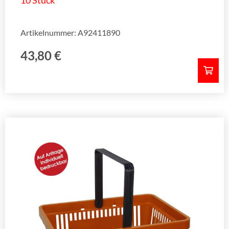
10 Stück
Artikelnummer: A92411890
43,80
€