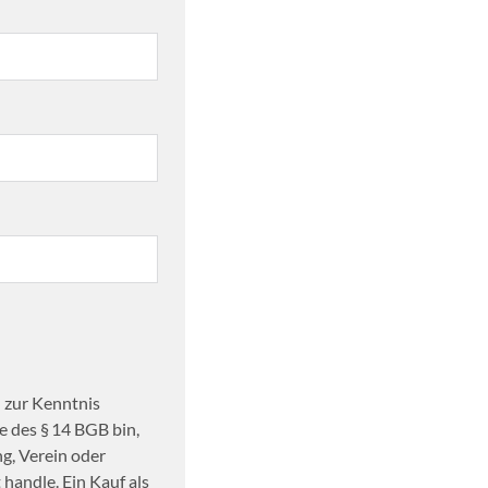
 zur Kenntnis
 des § 14 BGB bin,
ng, Verein oder
handle. Ein Kauf als