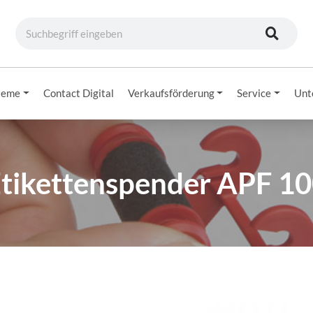
teme
Contact Digital
Verkaufsförderung
Service
Unt
tikettenspender APF 1